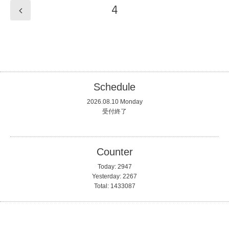
4
Schedule
2026.08.10 Monday
受付終了
Counter
Today:
2947
Yesterday:
2267
Total:
1433087