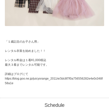
「１歳記念のお子さん用」
レンタル衣装を始めました！！
レンタル料金は１着¥1,000税込
最大３着までレンタル可能です。
詳細はブログにて
https://blog.goo.ne.jp/juicyorange_2011/e/3dc8f7f0a756556282e4e0c048f
58a1e
Schedule