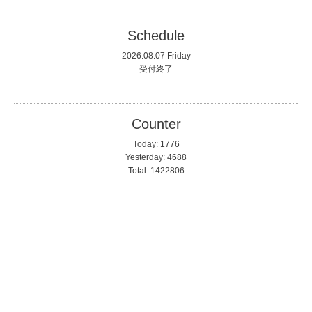
Schedule
2026.08.07 Friday
受付終了
Counter
Today:
1776
Yesterday:
4688
Total:
1422806